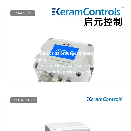
1 Mar 2023
Aplicação do sensor da pressão diferencial no
coletor de poeira
O sensor de pressão diferencial é um dos instrumentos
comuns do removedor de poeira, que controla a
operação de remoção de poeira e o funcionamento
normal do removedor de poeira. O dispositivo que
pode detectar o valor da pressão do coletor de poeira
e fornecer o sinal do ponto de transmissão remota ...
20 Dec 2022