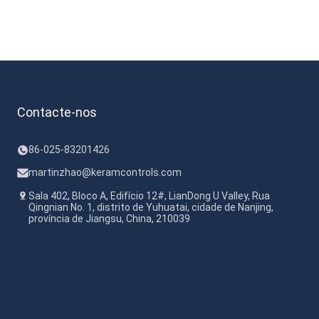
temperatura no campo de HVAC e vários controles de
processos industriais. A interface do cabo IP65 pode
...
Contacte-nos
86-025-83201426
martinzhao@keramcontrols.com
Sala 402, Bloco A, Edifício 12#, LianDong U Valley, Rua
Qingnian No. 1, distrito de Yuhuatai, cidade de Nanjing,
província de Jiangsu, China, 210039