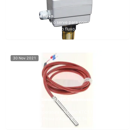
Interruptor de fluxo
O interruptor de fluxo serve para comandar o sistema
a mudar de acordo com o fluxo. Defina o limite
superior ou inferior para o interruptor de fluxo; quando
o fluxo atinge este valor limite, o interruptor de fluxo
envia um sinal ou alarme, e o sistema irá funcionar ou
parar. Sistemas que geralmente ...
30 Nov 2021
PTFE 5K 10K Sensor NTC Transmissores 2 fios
Inoxidável 316
Sensor de Temperatura do Cabo KTC111 Sensores de
Temperatura à Prova d'Água PTFE 5k 10k NTC PT100
PT1000 Saída de 2 Fios Sensor de temperatura da
série KTC111 projetado para medição de alta