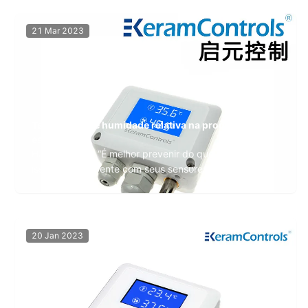
21 Mar 2023
Temperatura e humidade relativa na produção das
estufas
Há um ditado: “É melhor prevenir do que remediar”, e
isso não é diferente com seus sensores e controles dos
equipamentos de estufa/agricultura interna que você
usa e depende todos os dias. Semelhante a qualquer
ambiente controlado, é vital monitorar e interpretar
proativamente a pressão, temperatura...
20 Jan 2023