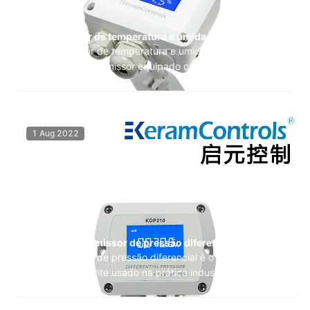
Transmissor de temperatura e umidade
O transmissor de temperatura e umidade é um
dispositivo transmissor equipado com elementos de
umidade e térmicos que pode ser usado para medir
temperatura e umidade, alguns com display no local
ou sem display no local. Devido às características de
tamanho pequeno e desempenho estável, os
1 Aug 2022
transmissor...
O que é transmissor de pressão diferencial
O transmissor de pressão diferencial é o transmissor
mais comumente usado na prática industrial, sendo
amplamente utilizado em diversos ambientes de
controle automático industrial, envolvendo oleodutos,