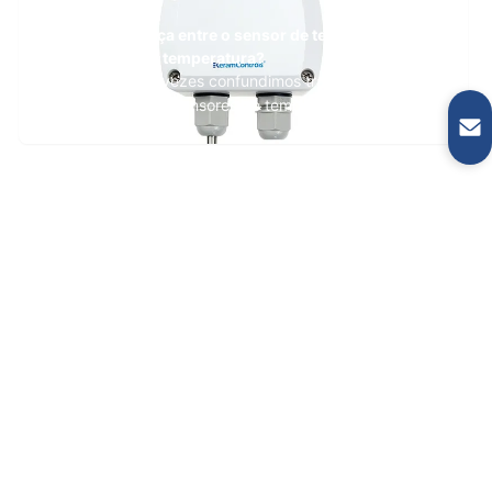
Que é a diferença entre o sensor de temperatura e o
transmissor da temperatura?
Na vida, muitas vezes confundimos transmissores de
temperatura com sensores de temperatura. Hoje,
vamos ver a diferença entre eles. De modo geral,
existe uma relação de inclusão e inclusão. O primeiro
inclui o último, mas o último não. Muitas vezes
precisamos da ajuda de sensores ao detectar luz, ...