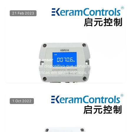
21 Feb 2023
Aplicação do sensor
Um sensor é um dispositivo que converte grandezas
físicas não elétricas em sinais elétricos. É o "órgão
sensorial" da tecnologia da informação moderna.
Comparado aos órgãos sensoriais humanos, possui
grandes vantagens. Por esta razão, é amplamente
utilizado em muitos campos da nossa produção e vida,
1 Oct 2022
...